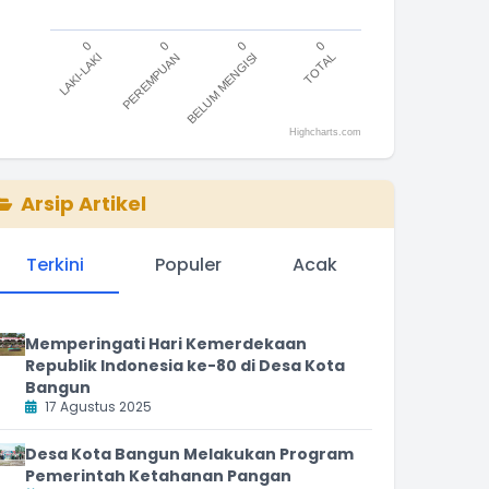
0
0
0
0
LAKI-LAKI
PEREMPUAN
BELUM MENGISI
TOTAL
Highcharts.com
nd of interactive chart.
Arsip Artikel
Terkini
Populer
Acak
Memperingati Hari Kemerdekaan
Republik Indonesia ke-80 di Desa Kota
Bangun
17 Agustus 2025
Desa Kota Bangun Melakukan Program
Pemerintah Ketahanan Pangan